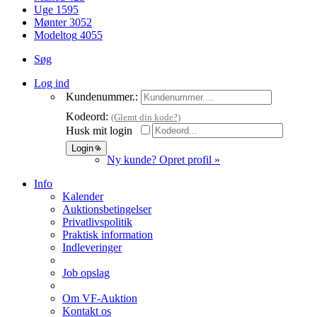
Uge
1595
Mønter
3052
Modeltog
4055
Søg
Log ind
Kundenummer.:
Kodeord:
(Glemt din kode?)
Husk mit login
Ny kunde? Opret profil »
Info
Kalender
Auktionsbetingelser
Privatlivspolitik
Praktisk information
Indleveringer
Job opslag
Om VF-Auktion
Kontakt os