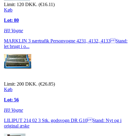
Limit: 120 DKK.
(€16.11)
Køb
Lot: 80
H0 Vogne
MARKLIN 3 nærtrafik Personvogne 4231, 4132, 4133 Stand:
let brugt i o...
Limit: 200 DKK.
(€26.85)
Køb
Lot: 56
H0 Vogne
LILIPUT 214 02 3 Stk. godsvogn DR G10 Stand: Nyt og i
original æske