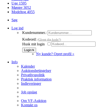
Uge
1595
Mønter
3052
Modeltog
4055
Søg
Log ind
Kundenummer.:
Kodeord:
(Glemt din kode?)
Husk mit login
Ny kunde? Opret profil »
Info
Kalender
Auktionsbetingelser
Privatlivspolitik
Praktisk information
Indleveringer
Job opslag
Om VF-Auktion
Kontakt os