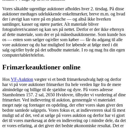
Vores såkaldte ugentlige auktioner afholdes hver 2. tirsdag. På disse
auktioner medtages udelukkende enkeltmærker, breve m.m. og hvad
der i øvrigt kan være på en planche — og altså ikke hverken
samlinger, kasser og større partier. Alt materiale bliver
fotograferet/scannet og kan ses på nettet. Derfor er der ikke eftersyn
af dette materiale, som der er på månedsauktionerne. Som kunde hos
os — enten som sælger og/eller som køber — får du adgang til alle
vore auktioner og du har mulighed for løbende at følge med i dit
salg og/eller byde på det udbudte materiale. I ro og mag fra din egen
computer/tablet/telefon.
Frimærkeauktioner online
Hos
VF-Auktion
vægter vi et bredt frimærkeudvalg højt og derfor
har vi på vore auktioner frimærker fra hele verden lige fra de mere
almindelige og billige til de sjældne og dyre. På vores adresse
Stamholmen 157. 2 sal, 2650 Hvidovre, tilbyder vi vurdering af dine
frimærker. Ved indlevering til auktion, gennemgår vi materialet
meget nøje og foretager en opdeling, der efter vores skøn giver den
bedste samlede salgspris. Vores fokus er, at indlevereren skal få mest
muligt ud af det, ved at sælge på vores auktion og derfor har vi gjort
det til vores mærkesag at dele en indlevering op i mindre dele, da det
er vores erfaring, at det giver det bedste økonomiske resultat. Det er