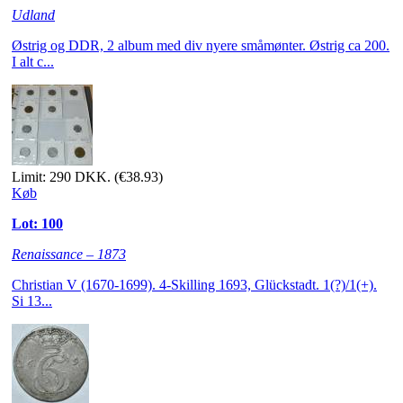
Udland
Østrig og DDR, 2 album med div nyere småmønter. Østrig ca 200.
I alt c...
Limit: 290 DKK.
(€38.93)
Køb
Lot: 100
Renaissance – 1873
Christian V (1670-1699). 4-Skilling 1693, Glückstadt. 1(?)/1(+).
Si 13...