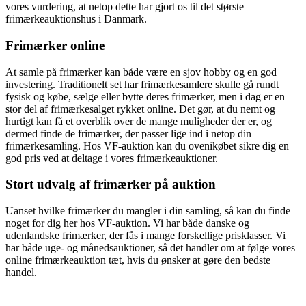
vores vurdering, at netop dette har gjort os til det største
frimærkeauktionshus i Danmark.
Frimærker online
At samle på frimærker kan både være en sjov hobby og en god
investering. Traditionelt set har frimærkesamlere skulle gå rundt
fysisk og købe, sælge eller bytte deres frimærker, men i dag er en
stor del af frimærkesalget rykket online. Det gør, at du nemt og
hurtigt kan få et overblik over de mange muligheder der er, og
dermed finde de frimærker, der passer lige ind i netop din
frimærkesamling. Hos VF-auktion kan du ovenikøbet sikre dig en
god pris ved at deltage i vores frimærkeauktioner.
Stort udvalg af frimærker på auktion
Uanset hvilke frimærker du mangler i din samling, så kan du finde
noget for dig her hos VF-auktion. Vi har både danske og
udenlandske frimærker, der fås i mange forskellige prisklasser. Vi
har både uge- og månedsauktioner, så det handler om at følge vores
online frimærkeauktion tæt, hvis du ønsker at gøre den bedste
handel.