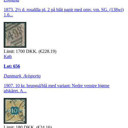
1873. 2½ d. rosalilla pl. 2 på blåt papir med omv. vm. SG. (138wi)
1.6...
Limit: 1700 DKK.
(€228.19)
Køb
Lot: 656
Danmark, Avisporto
1907. 10 kr. brungul/blå med variant: Nedre venstre hjørne
afskåret. A...
Limit: 180 DKK.
(€24.16)